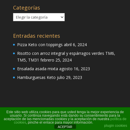
Categorías
Categorías
Entradas recientes
Pizza Keto con toppings
abril 6, 2024
Risotto con arroz integral y espárragos verdes TM6,
TM5, TM31
febrero 25, 2024
Ensalada asada mixta
agosto 16, 2023
Hamburguesas Keto
julio 29, 2023
Este sitio web utiliza cookies para que usted tenga la mejor experiencia de
usuario. Si continúa navegando está dando su consentimiento para la
aceptación de las mencionadas cookies y la aceptación de nuestra
política de
cookies
, pinche el enlace para mayor información.
Página creada por Pili Perea
plugin cookies
ACEPTAR