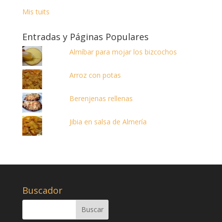
Mis tuits
Entradas y Páginas Populares
Almíbar para mojar los bizcochos
Arroz con potas
Berenjenas rellenas
Jibia en salsa de Almería
Buscador