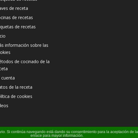
aves de receta
cinas de recetas
iquetas de recetas
icio
s información sobre las
okies
todos de cocinado de la
ceta
 cuenta
atos de la receta
lítica de cookies
deos
suario. Si continúa navegando está dando su consentimiento para la aceptación de 
enlace para mayor información.