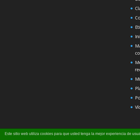
Cl
Co
Et
In
Má
co
Mé
re
Mi
Pl
Po
Ví
Este sitio web utiliza cookies para que usted tenga la mejor experiencia de u
Página creada por Pili Perea