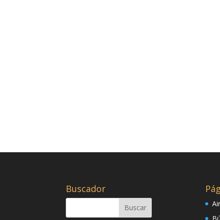
Buscador
Pág
Ai
Bú