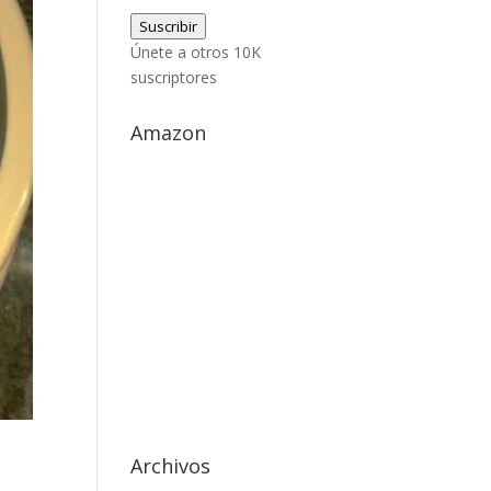
de
Suscribir
correo
Únete a otros 10K
electrónico
suscriptores
Amazon
Archivos