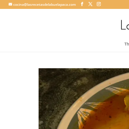
cocina@lasrecetasdelabuelapaca.com
T