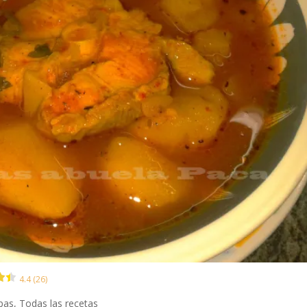
4.4 (26)
opas
,
Todas las recetas