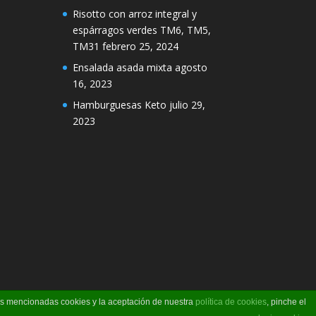
Risotto con arroz integral y
espárragos verdes TM6, TM5,
TM31
febrero 25, 2024
Ensalada asada mixta
agosto
16, 2023
Hamburguesas Keto
julio 29,
2023
las mencionadas cookies y la aceptación de nuestra
política de cookies
, pinche el