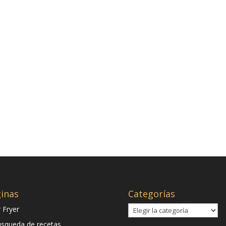
inas
Categorías
Categorías
r Fryer
squeda de recetas