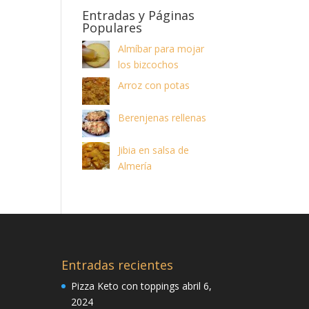
Entradas y Páginas
Populares
Almíbar para mojar
los bizcochos
Arroz con potas
Berenjenas rellenas
Jibia en salsa de
Almería
Entradas recientes
Pizza Keto con toppings
abril 6,
2024