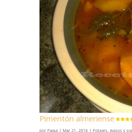
Pimentón almeriense
por
Paqui
|
Mar 21, 2016
|
Potajes, guisos y s