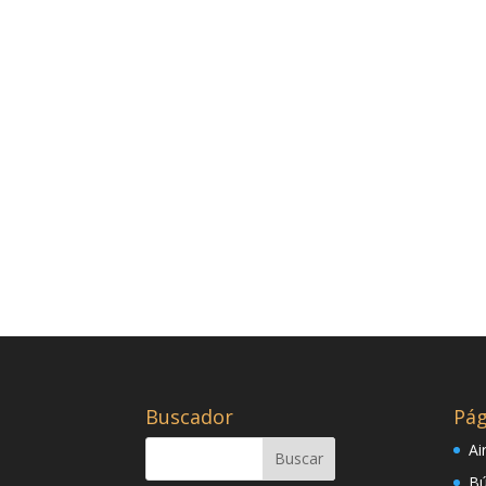
Buscador
Pág
Ai
Bú