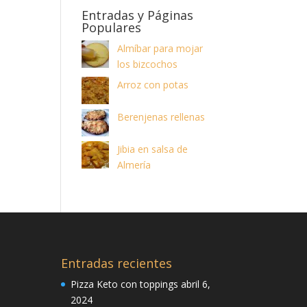
Entradas y Páginas
Populares
Almíbar para mojar
los bizcochos
Arroz con potas
Berenjenas rellenas
Jibia en salsa de
Almería
Entradas recientes
Pizza Keto con toppings
abril 6,
2024