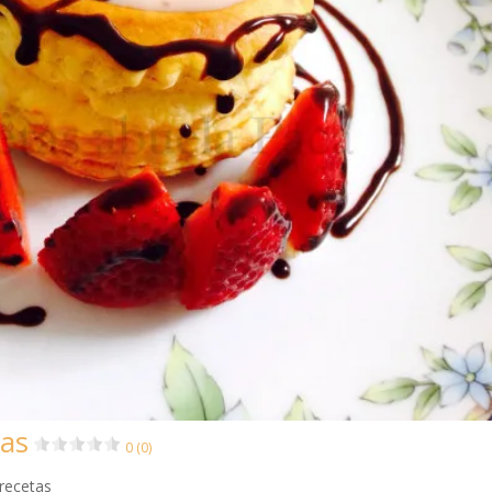
sas
0 (0)
 recetas