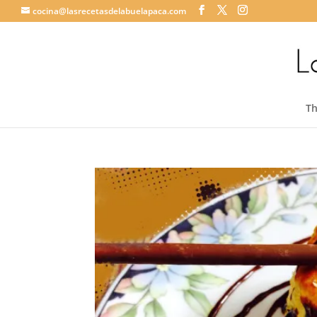
cocina@lasrecetasdelabuelapaca.com
T