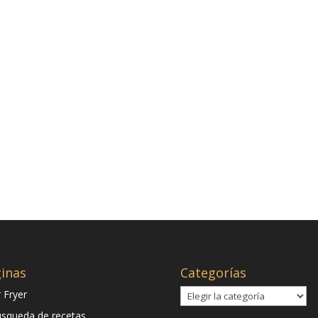
inas
Categorías
Categorías
r Fryer
squeda de recetas