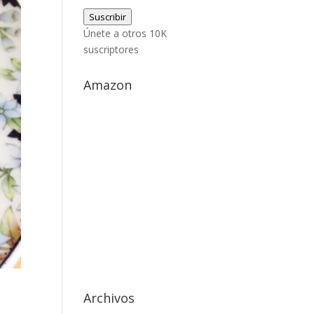
de
Suscribir
correo
Únete a otros 10K
electrónico
suscriptores
Amazon
Archivos