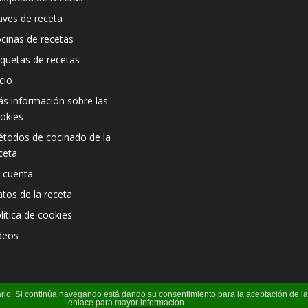
aves de receta
cinas de recetas
iquetas de recetas
icio
s información sobre las
okies
todos de cocinado de la
ceta
 cuenta
atos de la receta
lítica de cookies
deos
suario. Si continúa navegando está dando su consentimiento para la aceptación de 
enlace para mayor información.