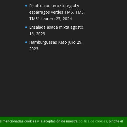
Risotto con arroz integral y
espárragos verdes TM6, TM5,
TM31
febrero 25, 2024
Ensalada asada mixta
agosto
16, 2023
Hamburguesas Keto
julio 29,
2023
las mencionadas cookies y la aceptación de nuestra
política de cookies
, pinche el