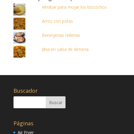
Almíbar para mojar los bizcochos
Arroz con potas
Berenjenas rellenas
Jibia en salsa de Almería
Buscador
Páginas
Air Fryer