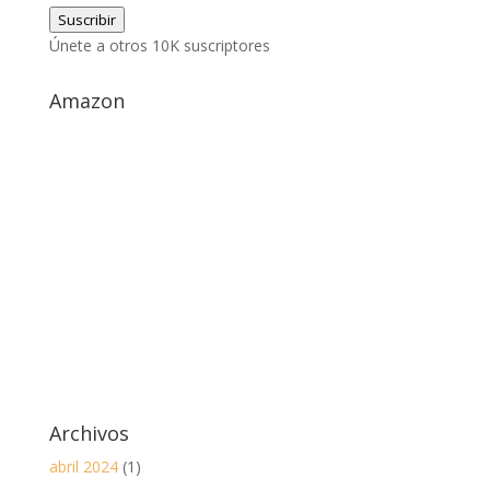
de
Suscribir
correo
Únete a otros 10K suscriptores
electrónico
Amazon
Archivos
abril 2024
(1)