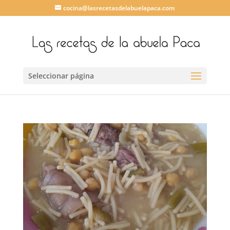
cocina@lasrecetasdelabuelapaca.com
Seleccionar página