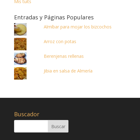
Mis tuits
Entradas y Páginas Populares
Almíbar para mojar los bizcochos
Arroz con potas
Berenjenas rellenas
Jibia en salsa de Almería
Buscador