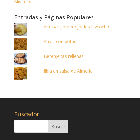
Mis tuits
Entradas y Páginas Populares
Almíbar para mojar los bizcochos
Arroz con potas
Berenjenas rellenas
Jibia en salsa de Almería
Buscador