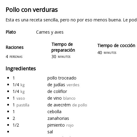
Pollo con verduras
Esta es una receta sencilla, pero no por eso menos buena. Le pod
Plato
Carnes y aves
Tiempo de
Tiempo de cocción
Raciones
preparación
40
minutos
4
30
personas
minutos
Ingredientes
1
pollo troceado
1/4
de judías
kg
verdes
1/4
de coliflor
kg
1
de vino
vaso
blanco
1
de avecrém
pastilla
de pollo
1
cebolla
2
zanahorias
1/2
pimiento
rojo
sal