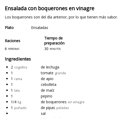
Ensalada con boquerones en vinagre
Los boquerones son del día anterior, por lo que tienen más sabor.
Plato
Ensaladas
Tiempo de
Raciones
preparación
6
30
personas
minutos
Ingredientes
2
de lechuga
cogollos
1
tomate
grande
1
de apio
rama
1
cebolleta
1
de maíz
lata
1
pepino
1/4
de boquerones
kg
en vinagre
1
de pipas
puñado
peladas
sal